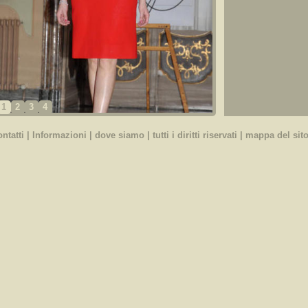
1
2
3
4
ontatti
|
Informazioni
|
dove siamo
| tutti i diritti riservati |
mappa del sit