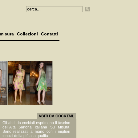
misura
Collezioni
Contatti
ABITI DA COCKTAIL
Gli abiti da cocktail esprimono il fascino
dell'Alta Sartoria Italiana Su Misura.
Sono realizzati a mano con i migliori
tessuti della più alta qualità.