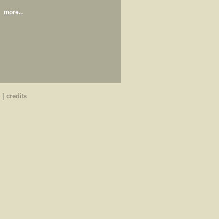
more...
o
|
credits