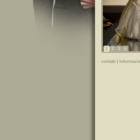
1
2
3
4
contatti
|
Informazio