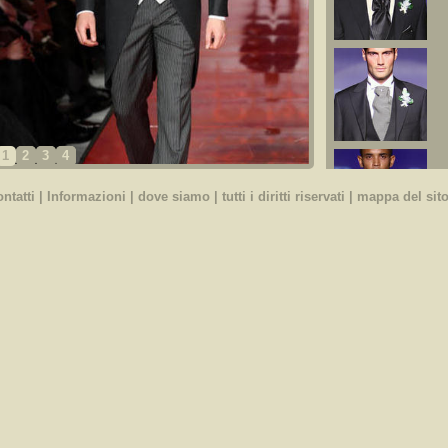
1
2
3
4
ontatti
|
Informazioni
|
dove siamo
| tutti i diritti riservati |
mappa del sit