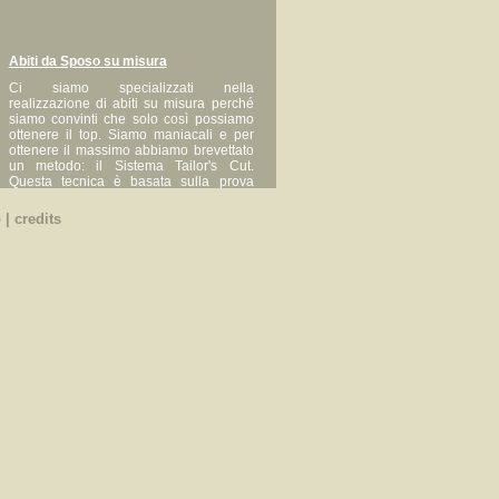
Abiti da Sposo su misura
Ci siamo specializzati nella
realizzazione di abiti su misura perché
siamo convinti che solo così possiamo
ottenere il top. Siamo maniacali e per
ottenere il massimo abbiamo brevettato
un metodo: il Sistema Tailor's Cut.
Questa tecnica è basata sulla prova
della Teletta, una sorta di abito virtuale
che viene reso perfettamente aderente
o
|
credits
al corpo mediante una spillatura. La
"vestibilità", ovvero l'agio necessario per
poterlo indossare, viene ricreato poi in
laboratorio. E' così possibile ottenere
un'accuratezza, anche nei minimi
dettagli, mai raggiunta prima.