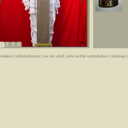
1
2
3
4
ontakte
|
informationen
|
wo wir sind
| alle rechte vorbehalten |
sitemap