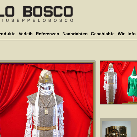
rodukte
Verleih
Referenzen
Nachrichten
Geschichte
Wir
Info