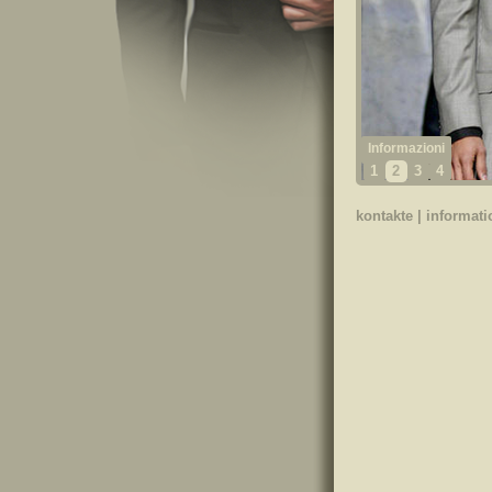
1
2
3
4
kontakte
|
informat