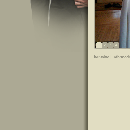
1
2
3
4
kontakte
|
informat