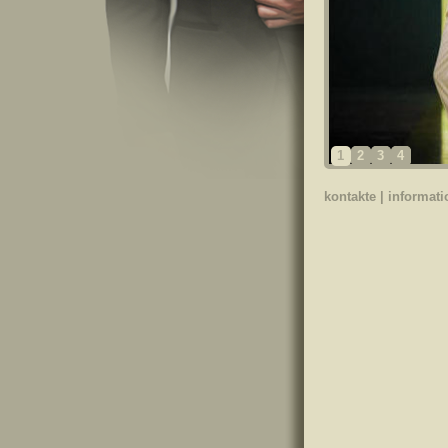
1
2
3
4
kontakte
|
informat