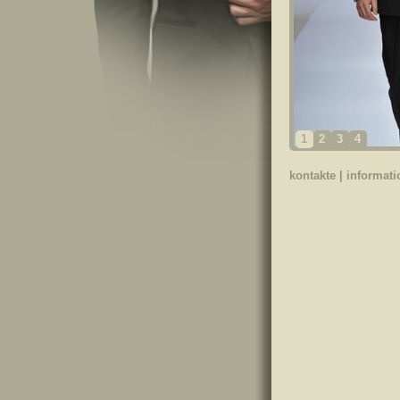
1
2
3
4
kontakte
|
informat