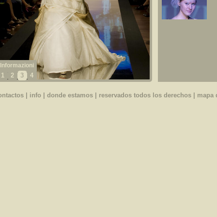
1
2
3
4
ontactos
|
info
|
donde estamos
| reservados todos los derechos |
mapa d