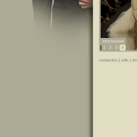
1
2
3
4
contactos
|
info
|
do