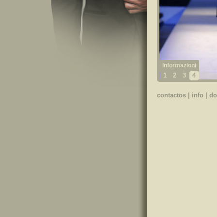
1
2
3
4
contactos
|
info
|
do