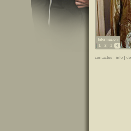
1
2
3
4
contactos
|
info
|
do