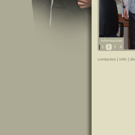
1
2
3
4
contactos
|
info
|
do