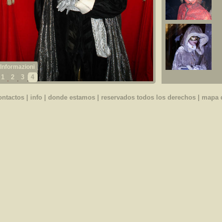
1
2
3
4
ontactos
|
info
|
donde estamos
| reservados todos los derechos |
mapa d