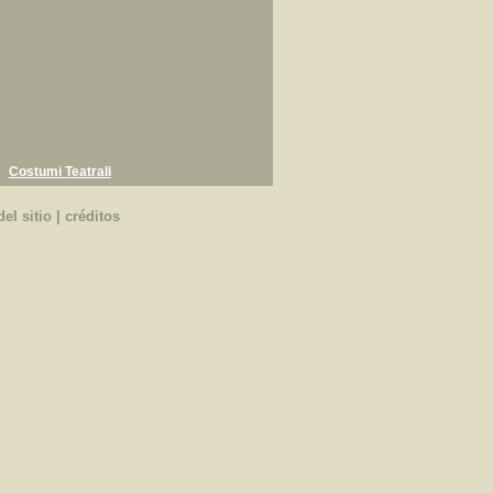
Costumi Teatrali
el sitio
|
créditos