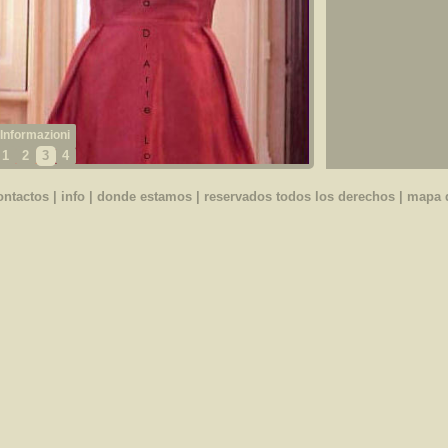
1
2
3
4
ontactos
|
info
|
donde estamos
| reservados todos los derechos |
mapa d