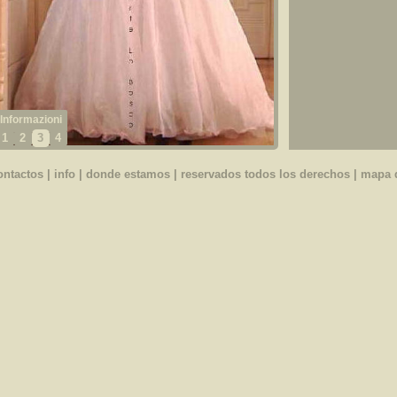
1
2
3
4
ontactos
|
info
|
donde estamos
| reservados todos los derechos |
mapa d