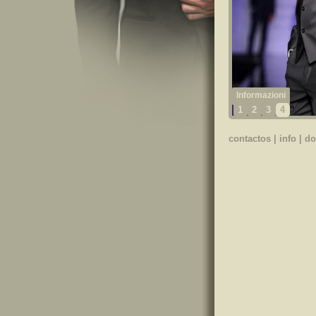
1
2
3
4
contactos
|
info
|
do