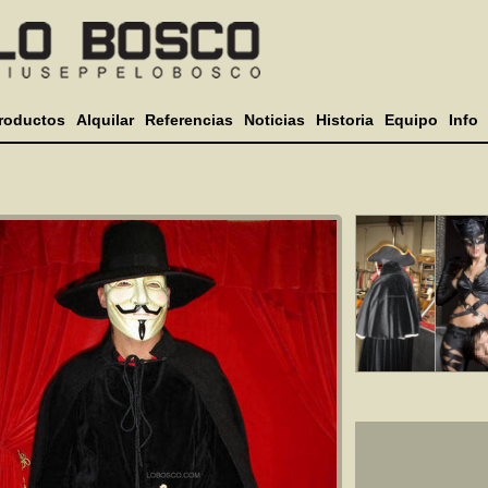
roductos
Alquilar
Referencias
Noticias
Historia
Equipo
Info