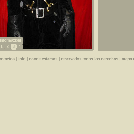
1
2
3
4
ontactos
|
info
|
donde estamos
| reservados todos los derechos |
mapa d