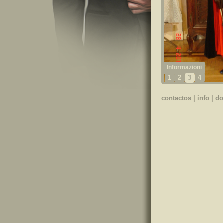
1
2
3
4
contactos
|
info
|
do