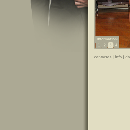
1
2
3
4
contactos
|
info
|
do