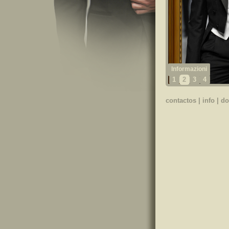
1
2
3
4
contactos
|
info
|
do