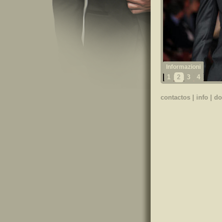
1
2
3
4
contactos
|
info
|
do