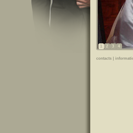
1
2
3
4
contacts
|
informati