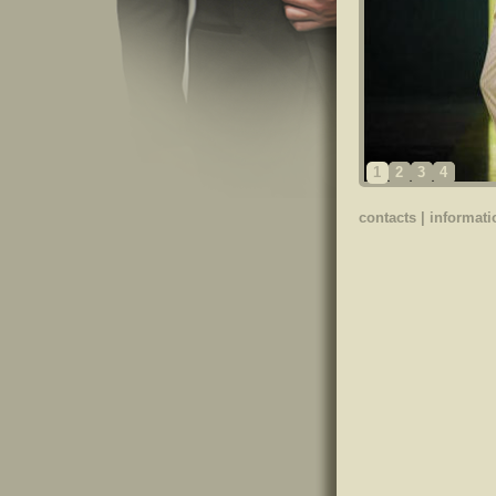
1
2
3
4
contacts
|
informati