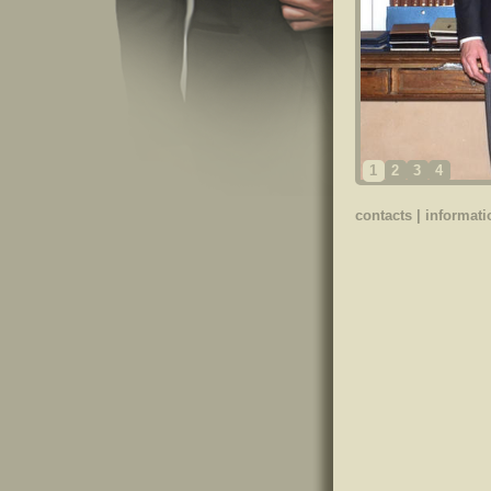
1
2
3
4
contacts
|
informati