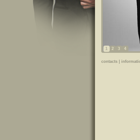
1
2
3
4
contacts
|
informati