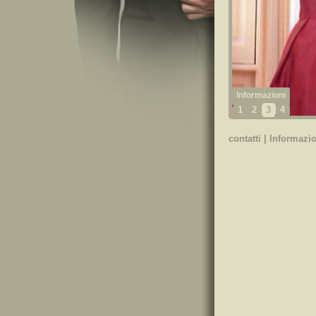
1
2
3
4
contatti
|
Informazio