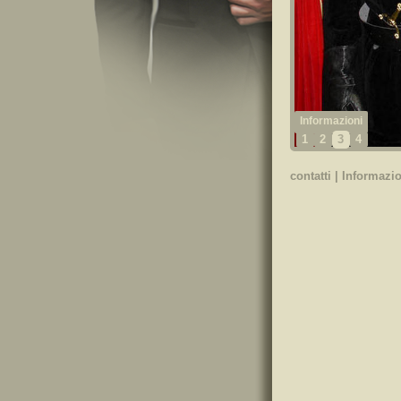
1
2
3
4
contatti
|
Informazio