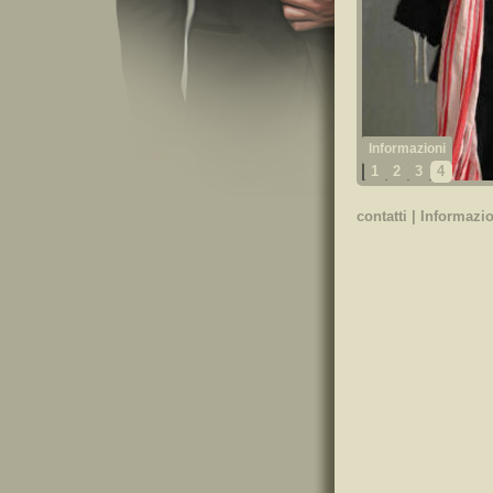
1
2
3
4
contatti
|
Informazio