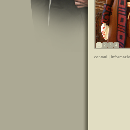
1
2
3
4
contatti
|
Informazio