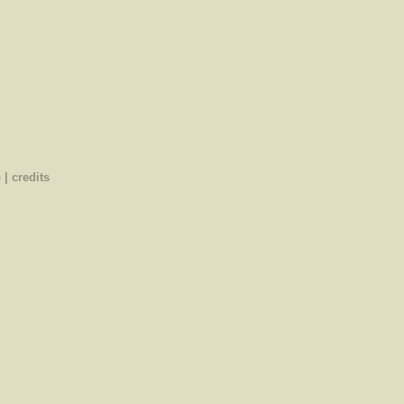
o
|
credits