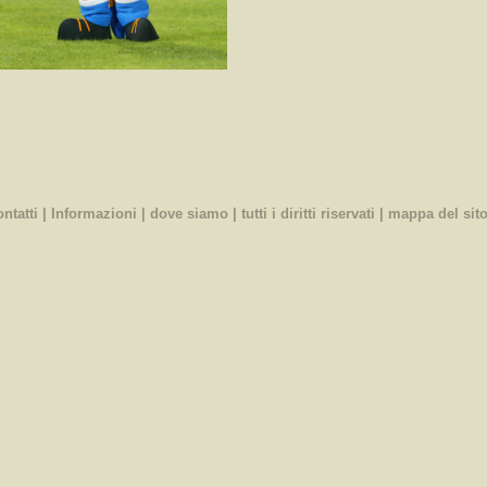
ontatti
|
Informazioni
|
dove siamo
| tutti i diritti riservati |
mappa del sit