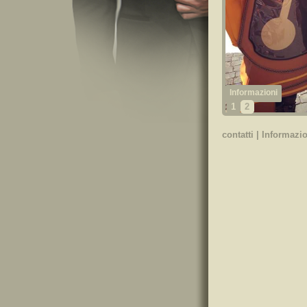
1
2
contatti
|
Informazio