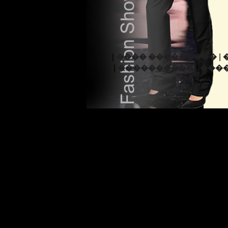
|
|
���� ���������
|
|
����������
����