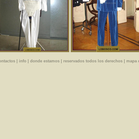
ontactos
|
info
|
donde estamos
| reservados todos los derechos |
mapa d