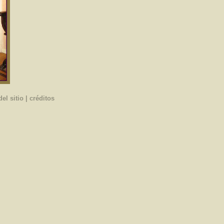
el sitio
|
créditos