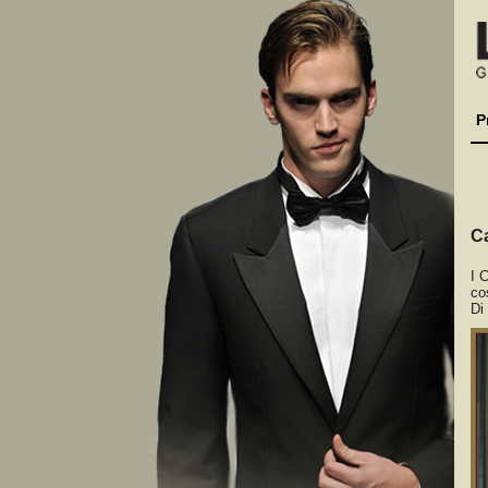
P
Ca
I 
co
Di