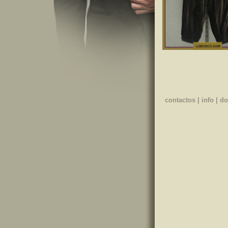
contactos
|
info
|
do