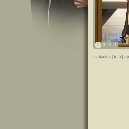
1
2
3
4
contactos
|
info
|
do