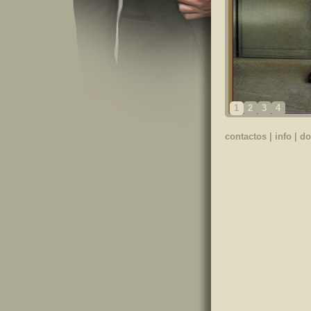
1
2
3
4
contactos
|
info
|
do