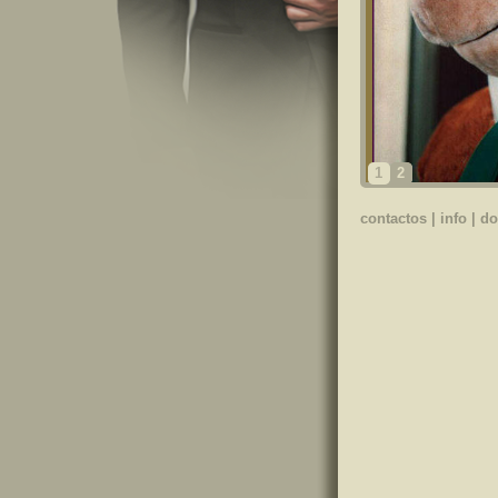
1
2
contactos
|
info
|
do