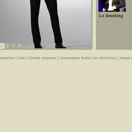
Lo Smoking
1
2
3
4
ontactos
|
info
|
donde estamos
| reservados todos los derechos |
mapa d