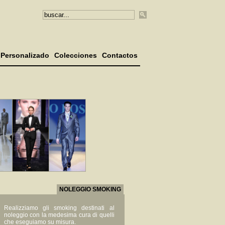
Personalizado
Colecciones
Contactos
NOLEGGIO SMOKING
Realizziamo gli smoking destinati al
noleggio con la medesima cura di quelli
che eseguiamo su misura.