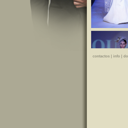
contactos
|
info
|
do