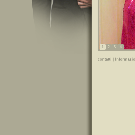
1
2
3
4
contatti
|
Informazio