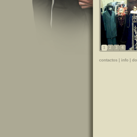
1
2
3
4
contactos
|
info
|
do