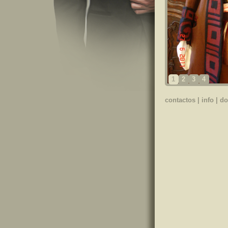
1
2
3
4
contactos
|
info
|
do