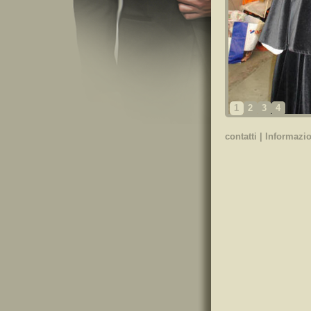
1
2
3
4
contatti
|
Informazio