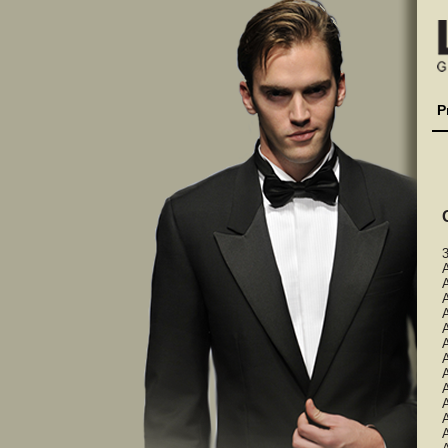
P
A
A
A
A
A
A