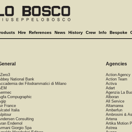
roducts
Hire
References
News
History
Crew
Info
Bespoke
General
Agencies
3Zero3
Action Agency
Abbey National Bank
Action Team
ccademia dei Filodrammatici di Milano
Activa
AEM
Adart
Aermec
Agenzia La Bu
Agfa Compugraphic
Alboran
Agip
All Service
ir France
Altamarea
lcatel Italia
Amberfun
lpitour
Ambrosini & As
ndersen Consulting
Artena
Aran Endemol
Artika Motion P
rmani Giorgio Spa
Astrea