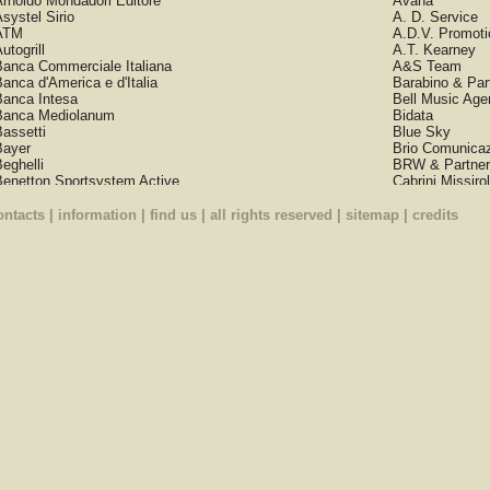
rnoldo Mondadori Editore
Avana
systel Sirio
A. D. Service
ATM
A.D.V. Promoti
utogrill
A.T. Kearney
anca Commerciale Italiana
A&S Team
anca d'America e d'Italia
Barabino & Par
Banca Intesa
Bell Music Age
Banca Mediolanum
Bidata
assetti
Blue Sky
Bayer
Brio Comunicaz
eghelli
BRW & Partner
enetton Sportsystem Active
Cabrini Missirol
iffi Scala
Carpe Diem
irra Dreher
Cassiopea Prod
ontacts
|
information
|
find us
| all rights reserved |
sitemap
|
credits
irra Peroni
Catiturama
lockbuster Italia
Cedacrinor
ongiorno Productions
Center Studios
ulgari Parfums
CG Promotion
anon Italia
Charlie's Angel
ariplo
Chifa
asa Editrice Universo
Choice
ecchi Gori Group
Clan Internatio
isco System Italy
CMT
itroen Italia
Condè Nast
lub Francesco Conti
Congress Tea
ecathlon Italia
Creativa
ischi Ricordi
Diamond
agle Enterprise
Diaviva
ditoriale del Corriere della Sera
Dinamica
ditoriale Domus
DMS Diffusion