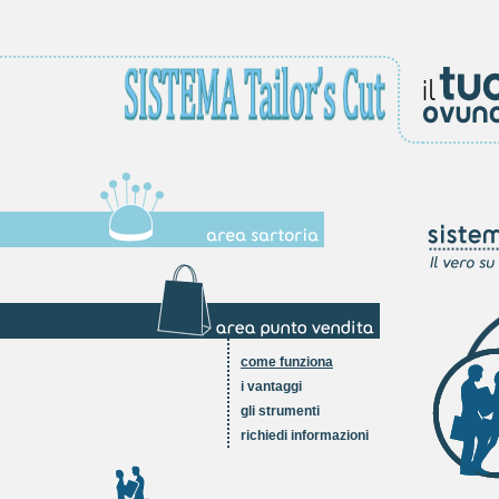
come funziona
i vantaggi
gli strumenti
richiedi informazioni