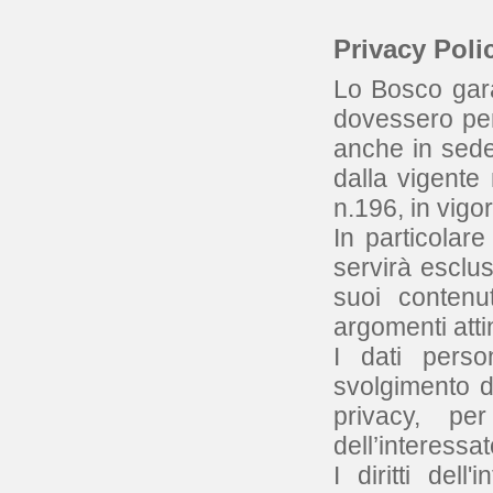
Privacy Poli
Lo Bosco gara
dovessero perv
anche in sede
dalla vigente
n.196, in vigo
In particolare
servirà esclus
suoi contenu
argomenti attin
I dati perso
svolgimento de
privacy, pe
dell’interessat
I diritti del