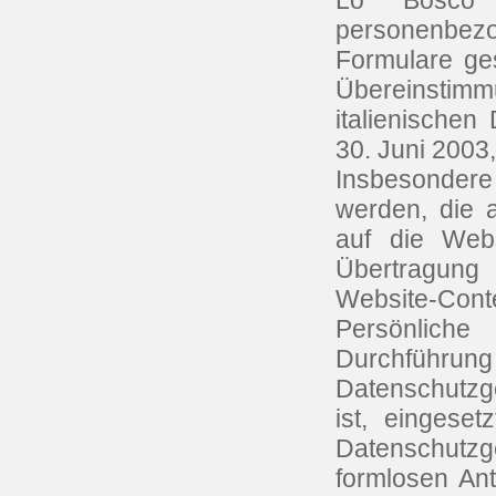
Lo Bosco s
personenbezo
Formulare ges
Übereinstimm
italienische
30. Juni 2003,
Insbesondere
werden, die 
auf die Webs
Übertragung
Website-Cont
Persönlich
Durchführung
Datenschutzge
ist, eingese
Datenschutz
formlosen An